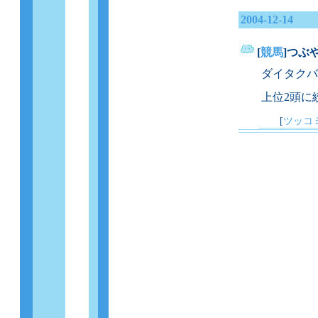
2004-12-14
[
競馬
]つぶやき
_
ダイタクバ
上位2頭に
[
ツッコ