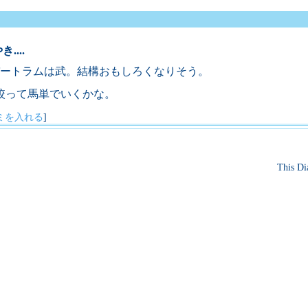
....
ートラムは武。結構おもしろくなりそう。
絞って馬単でいくかな。
ミを入れる
]
This Di