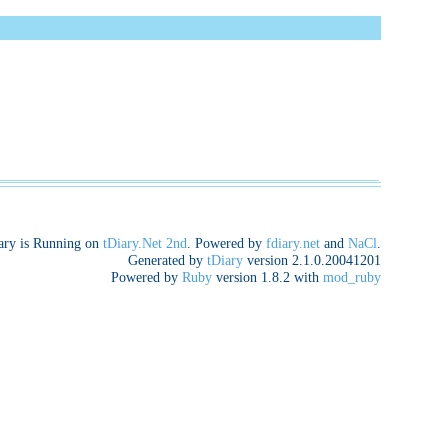
ary is Running on
tDiary.Net 2nd
. Powered by
fdiary.net
and
NaCl
.
Generated by
tDiary
version 2.1.0.20041201
Powered by
Ruby
version 1.8.2 with
mod_ruby