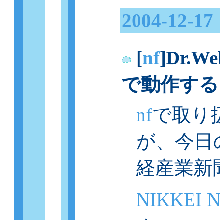
2004-12-17
[
nf
]Dr.W
_
で動作する
nf
で取り
が、今日
経産業新
NIKKEI 