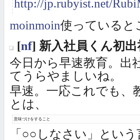
http://jp.rubyist.net/Rub
moinmoin
使っているとこ
[
nf
] 新入社員くん初出
_
今日から早速教育。出
てうらやましいね。
早速。一応これでも、
とは、
意味づけをすること
「○○しなさい」とい