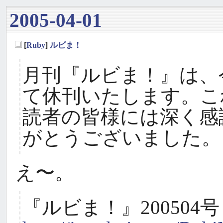
2005-04-01
[
Ruby
]
ルビま！
_
月刊『ルビま！』は、今
て休刊いたします。こ
読者の皆様には深く感
がとうございました。
え〜。
『ルビま！』200504