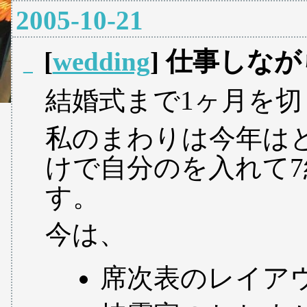
2005-10-21
[
wedding
] 仕事しな
_
結婚式まで1ヶ月を
私のまわりは今年は
けで自分のを入れて7
す。
今は、
席次表のレイア