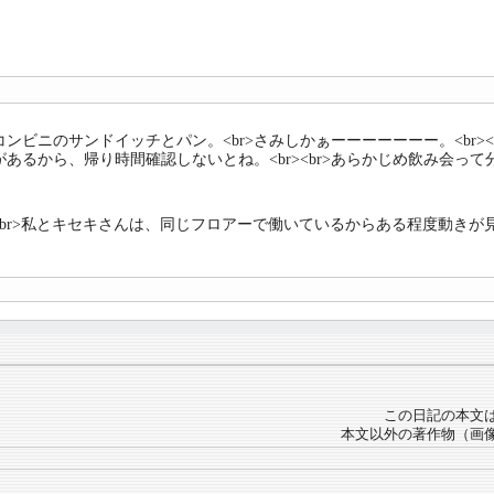
コンビニのサンドイッチとパン。<br>さみしかぁーーーーーーー。<br><
があるから、帰り時間確認しないとね。<br><br>あらかじめ飲み会
br><br>私とキセキさんは、同じフロアーで働いているからある程度
この日記の本文
本文以外の著作物（画