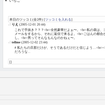
いちご
本日のツッコミ(全2件) [
ツッコミを入れる
]
りえ
(2005-12-01 20:44)
_
これで手抜き？？？<br>全然豪華だよぉ〜。<br>私の昼は、
メールをするから、それに返信で来るよ。<br>ごはんの都合
し。<br>男ってそんなもんなのかねぇ〜。
tellme
(2005-12-02 23:44)
_
# 私たちの旦那だけが、そうであるだけだと信じよう....<
だろうな...
[]