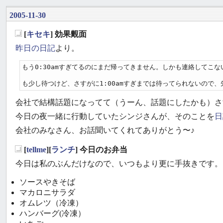
2005-11-30
[
キセキ
] 効果覿面
_
昨日の日記
より。
もう0:30amすぎてるのにまだ帰ってきません。しかも連絡してこな
も少し待つけど、さすがに1:00amすぎまでは待ってられないので
会社で結構話題になってて（うーん、話題にしたかも）さ
今日の夜一緒に行動していたシンジさんが、そのことを
日
会社のみなさん、お話聞いてくれてありがとう〜♪
[
tellme
][
ランチ
] 今日のお弁当
_
今日は私のぶんだけなので、いつもより更に手抜きです。
ソースやきそば
マカロニサラダ
オムレツ（冷凍）
ハンバーグ(冷凍）