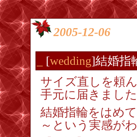
2005-12-06
_
[
wedding
]結婚指
サイズ直しを頼
手元に届きまし
結婚指輪をはめ
～という実感が