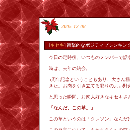
2005-12-08
_
[
キセキ
] 衝撃的なポジティブシンキン
今日の定時後、いつものメンバーで話
時は、去年の納会。
5周年記念ということもあり、大さん
きた。お肉を引き立てる彩りのよい野
と思った瞬間、お肉大好きなキセキさ
「なんだ、この草。」
この草というのは「クレソン」なんだけど
この発言について、キセキさんへの突