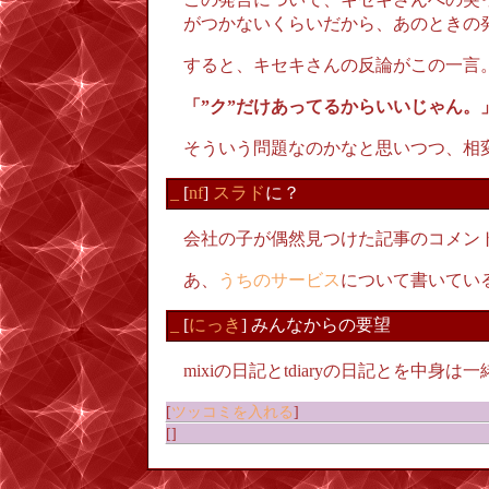
がつかないくらいだから、あのときの
すると、キセキさんの反論がこの一言
「”ク”だけあってるからいいじゃん。
そういう問題なのかなと思いつつ、相
_
[
nf
]
スラド
に？
会社の子が偶然見つけた記事のコメン
あ、
うちのサービス
について書いてい
_
[
にっき
] みんなからの要望
mixiの日記とtdiaryの日記とを
[
ツッコミを入れる
]
[]