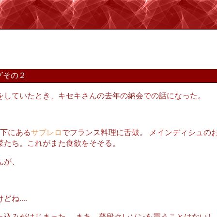
グその２
をしていたとき、キセキさんの去年の納会での話になった。
橋下にある
サブレロ
でフランス料理に舌鼓。 メインディシュの
菜たち。これがまた食欲をそそる。
んが、
ね....
っ込みがはじまった。 まあ、普段クレソンを買うことはないし