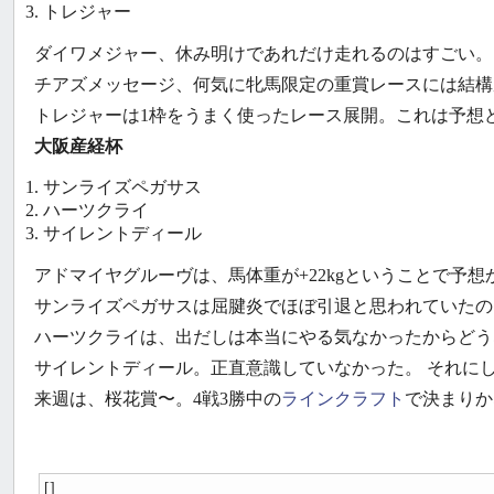
トレジャー
ダイワメジャー、休み明けであれだけ走れるのはすごい。
チアズメッセージ、何気に牝馬限定の重賞レースには結構
トレジャーは1枠をうまく使ったレース展開。これは予想
大阪産経杯
サンライズペガサス
ハーツクライ
サイレントディール
アドマイヤグルーヴは、馬体重が+22kgということで予
サンライズペガサスは屈腱炎でほぼ引退と思われていたの
ハーツクライは、出だしは本当にやる気なかったからどう
サイレントディール。正直意識していなかった。 それに
来週は、桜花賞〜。4戦3勝中の
ラインクラフト
で決まりか
[]