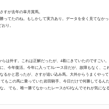
さすが去年の皐月賞馬。
勝ってたのね。もしかして実力あり。データを全く見てなかっ
どおり。
想からは外す。これは正解だったが、4着にきていたのですごい。
に、今年復活。今年に入って3レース目だが、故障もなく、こ
なるかと思ったが、さすが追い込み馬。大外からうまくやって
してもこの馬に乗っていた岩田騎手、今日だけで何勝してるん
な。 でも、唯一勝てなかったレースがGIなんでそれが気にな