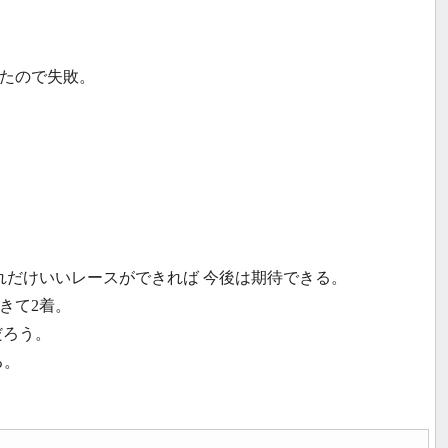
たので失敗。
れだけいいレースができれば 今後は期待できる。
きて2着。
だろう。
る。