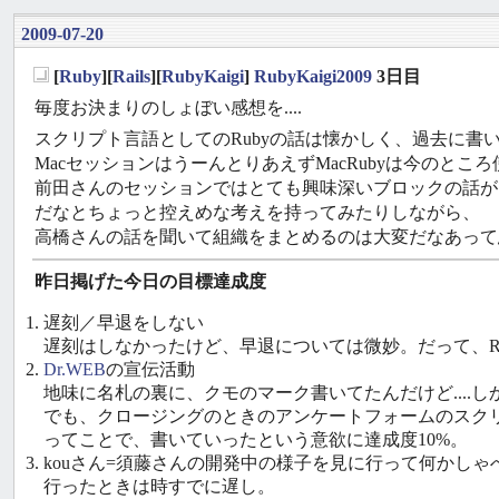
2009-07-20
[
Ruby
][
Rails
][
RubyKaigi
]
RubyKaigi2009
3日目
_
毎度お決まりのしょぼい感想を....
スクリプト言語としてのRubyの話は懐かしく、過去に書
MacセッションはうーんとりあえずMacRubyは今のと
前田さんのセッションではとても興味深いブロックの話が
だなとちょっと控えめな考えを持ってみたりしながら、
高橋さんの話を聞いて組織をまとめるのは大変だなあって
昨日掲げた今日の目標達成度
遅刻／早退をしない
遅刻はしなかったけど、早退については微妙。だって、Rej
Dr.WEB
の宣伝活動
地味に名札の裏に、クモのマーク書いてたんだけど....
でも、クロージングのときのアンケートフォームのスク
ってことで、書いていったという意欲に達成度10%。
kouさん=須藤さんの開発中の様子を見に行って何かしゃ
行ったときは時すでに遅し。