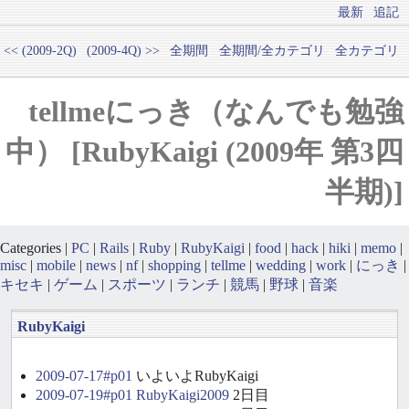
最新
追記
<< (2009-2Q)
(2009-4Q) >>
全期間
全期間/全カテゴリ
全カテゴリ
tellmeにっき（なんでも勉強
中） [RubyKaigi (2009年 第3四
半期)]
Categories |
PC
|
Rails
|
Ruby
|
RubyKaigi
|
food
|
hack
|
hiki
|
memo
|
misc
|
mobile
|
news
|
nf
|
shopping
|
tellme
|
wedding
|
work
|
にっき
|
キセキ
|
ゲーム
|
スポーツ
|
ランチ
|
競馬
|
野球
|
音楽
RubyKaigi
2009-07-17#p01
いよいよRubyKaigi
2009-07-19#p01
RubyKaigi2009
2日目