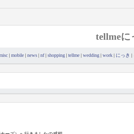
tellm
misc
|
mobile
|
news
|
nf
|
shopping
|
tellme
|
wedding
|
work
|
にっき
|
eビギナーズ）へ行きましたの感想。