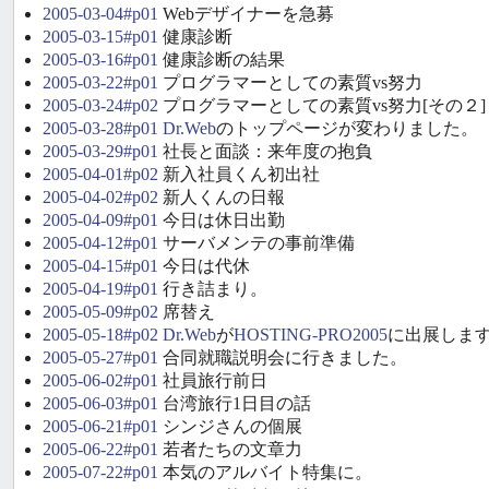
2005-03-04#p01
Webデザイナーを急募
2005-03-15#p01
健康診断
2005-03-16#p01
健康診断の結果
2005-03-22#p01
プログラマーとしての素質vs努力
2005-03-24#p02
プログラマーとしての素質vs努力[その２]
2005-03-28#p01
Dr.Web
のトップページが変わりました。
2005-03-29#p01
社長と面談：来年度の抱負
2005-04-01#p02
新入社員くん初出社
2005-04-02#p02
新人くんの日報
2005-04-09#p01
今日は休日出勤
2005-04-12#p01
サーバメンテの事前準備
2005-04-15#p01
今日は代休
2005-04-19#p01
行き詰まり。
2005-05-09#p02
席替え
2005-05-18#p02
Dr.Web
が
HOSTING-PRO2005
に出展しま
2005-05-27#p01
合同就職説明会に行きました。
2005-06-02#p01
社員旅行前日
2005-06-03#p01
台湾旅行1日目の話
2005-06-21#p01
シンジさんの個展
2005-06-22#p01
若者たちの文章力
2005-07-22#p01
本気のアルバイト特集に。