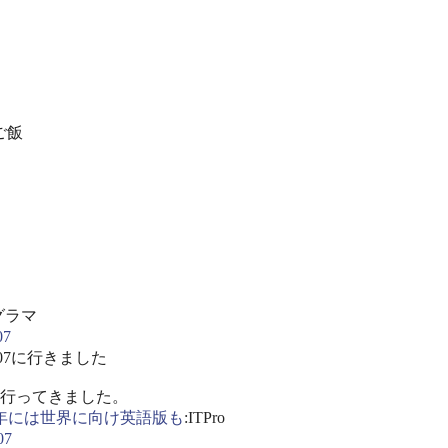
ご飯
グラマ
7
07に行きました
に行ってきました。
08年には世界に向け英語版も
:ITPro
07