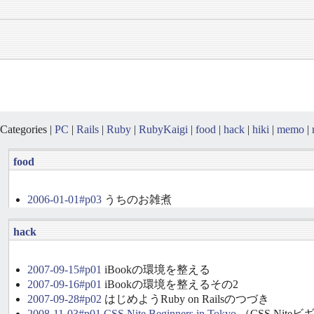
Categories |
PC
|
Rails
|
Ruby
|
RubyKaigi
|
food
|
hack
|
hiki
|
memo
|
food
2006-01-01#p03
うちのお雑煮
hack
2007-09-15#p01
iBookの環境を整える
2007-09-16#p01
iBookの環境を整えるその2
2007-09-28#p02
はじめようRuby on Railsのつづき
2008-11-03#p01
CSS Nite Beginners in Tokyo
（CSS Nit