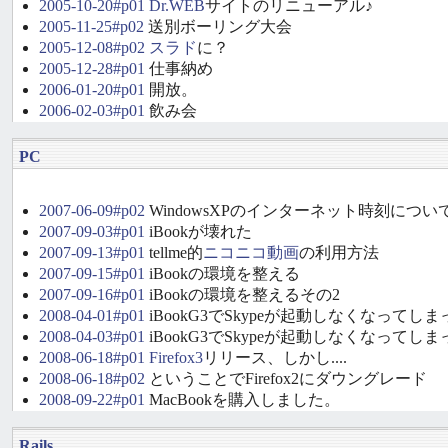
2005-10-20#p01
Dr.WEB
サイトのリニューアル♪
2005-11-25#p02
送別ボーリング大会
2005-12-08#p02
スラド
に？
2005-12-28#p01
仕事納め
2006-01-20#p01
開放。
2006-02-03#p01
飲み会
PC
2007-06-09#p02
WindowsXPのインターネット時刻につ
2007-09-03#p01
iBookが壊れた
2007-09-13#p01
tellme的
ニコニコ動画
の利用方法
2007-09-15#p01
iBookの環境を整える
2007-09-16#p01
iBookの環境を整えるその2
2008-04-01#p01
iBookG3でSkypeが起動しなくなってしま
2008-04-03#p01
iBookG3でSkypeが起動しなくなってし
2008-06-18#p01
Firefox3
リリース、しかし....
2008-06-18#p02
ということでFirefox2にダウングレード
2008-09-22#p01
MacBookを購入しました。
Rails