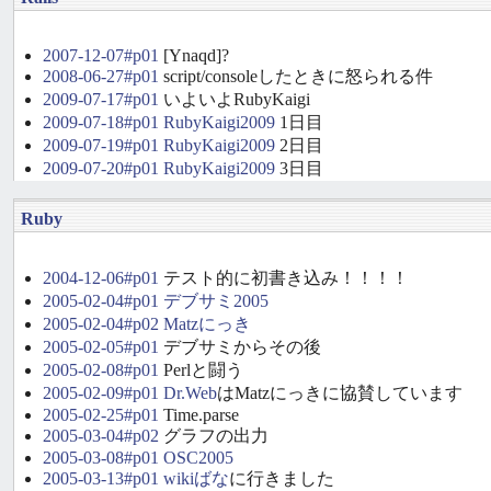
2007-12-07#p01
[Ynaqd]?
2008-06-27#p01
script/consoleしたときに怒られる件
2009-07-17#p01
いよいよRubyKaigi
2009-07-18#p01
RubyKaigi2009
1日目
2009-07-19#p01
RubyKaigi2009
2日目
2009-07-20#p01
RubyKaigi2009
3日目
Ruby
2004-12-06#p01
テスト的に初書き込み！！！！
2005-02-04#p01
デブサミ2005
2005-02-04#p02
Matzにっき
2005-02-05#p01
デブサミからその後
2005-02-08#p01
Perlと闘う
2005-02-09#p01
Dr.Web
はMatzにっきに協賛しています
2005-02-25#p01
Time.parse
2005-03-04#p02
グラフの出力
2005-03-08#p01
OSC2005
2005-03-13#p01
wikiばな
に行きました