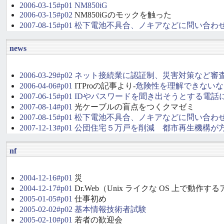
2006-03-15#p01
NM850iG
2006-03-15#p02
NM850iGのモックを触った
2007-08-15#p01
松下電池不具合、ノキアなどに問い合わ
news
2006-03-29#p02
ネット接続業に認証制、災害対策など審
2006-04-06#p01
ITProの記事より-
危険性を理解できないなら
2007-06-15#p01
IDやパスワードを聞き出そうとする電話
2007-08-14#p01
光ケーブルの盲点をつくクマゼミ
2007-08-15#p01
松下電池不具合、ノキアなどに問い合わ
2007-12-13#p01
公団住宅５万戸を削減 都市再生機構が
nf
2004-12-16#p01
災
2004-12-17#p01
Dr.Web（Unix ライクな OS 上で動作
2005-01-05#p01
仕事初め
2005-02-02#p02
基本情報技術者試験
2005-02-10#p01
若者の歓迎会