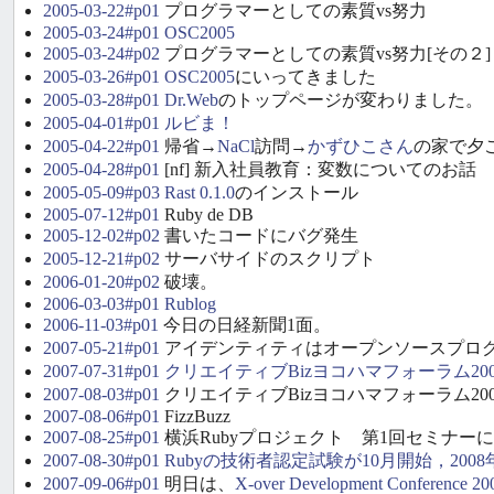
2005-03-22#p01
プログラマーとしての素質vs努力
2005-03-24#p01
OSC2005
2005-03-24#p02
プログラマーとしての素質vs努力[その２]
2005-03-26#p01
OSC2005
にいってきました
2005-03-28#p01
Dr.Web
のトップページが変わりました。
2005-04-01#p01
ルビま！
2005-04-22#p01
帰省→
NaCl
訪問→
かずひこさん
の家で夕
2005-04-28#p01
[nf] 新入社員教育：変数についてのお話
2005-05-09#p03
Rast 0.1.0
のインストール
2005-07-12#p01
Ruby de DB
2005-12-02#p02
書いたコードにバグ発生
2005-12-21#p02
サーバサイドのスクリプト
2006-01-20#p02
破壊。
2006-03-03#p01
Rublog
2006-11-03#p01
今日の日経新聞1面。
2007-05-21#p01
アイデンティティはオープンソースプロ
2007-07-31#p01
クリエイティブBizヨコハマフォーラム200
2007-08-03#p01
クリエイティブBizヨコハマフォーラム20
2007-08-06#p01
FizzBuzz
2007-08-25#p01
横浜Rubyプロジェクト 第1回セミナー
2007-08-30#p01
Rubyの技術者認定試験が10月開始，20
2007-09-06#p01
明日は、
X-over Development Conference 20