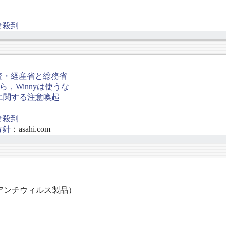
せ殺到
査・経産省と総務省
，Winnyは使うな
に関する注意喚起
せ殺到
方針
：asahi.com
するアンチウィルス製品）