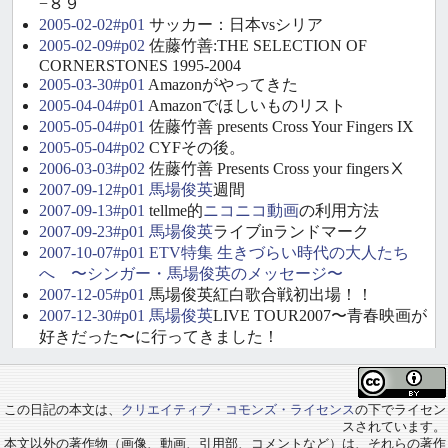
−８９
2005-02-02#p01
サッカー：日本vsシリア
2005-02-09#p02
佐藤竹善:THE SELECTION OF
CORNERSTONES 1995-2004
2005-03-30#p01
Amazonがやってきた
2005-04-04#p01
Amazonでほしいものリスト
2005-05-04#p01
佐藤竹善 presents Cross Your Fingers IX
2005-05-04#p02
CYFその後。
2006-03-03#p02
佐藤竹善 Presents Cross your fingersⅩ
2007-09-12#p01
馬場俊英
週間
2007-09-13#p01
tellme的
ニコニコ動画
の利用方法
2007-09-23#p01
馬場俊英
ライブinランドマーク
2007-10-07#p01
ETV特集 生きづらい時代の大人たち
へ 〜シンガー・馬場俊英のメッセージ〜
2007-12-05#p01
馬場俊英紅白歌合戦初出場！！
2007-12-30#p01
馬場俊英
LIVE TOUR2007〜青春映画が
好きだった〜に行ってきました！
この日記の本文は、
クリエイティブ・コモンズ・ライセンス
の下でライセン
スされています。
本文以外の著作物（画像、動画、引用部、コメントなど）は、それらの著作