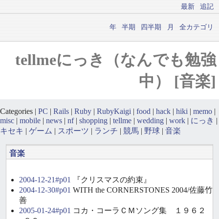
最新
追記
年
半期
四半期
月
全カテゴリ
tellmeにっき（なんでも勉強
中） [音楽]
Categories |
PC
|
Rails
|
Ruby
|
RubyKaigi
|
food
|
hack
|
hiki
|
memo
|
misc
|
mobile
|
news
|
nf
|
shopping
|
tellme
|
wedding
|
work
|
にっき
|
キセキ
|
ゲーム
|
スポーツ
|
ランチ
|
競馬
|
野球
|
音楽
音楽
2004-12-21#p01
『クリスマスの約束』
2004-12-30#p01
WITH the CORNERSTONES 2004/佐藤竹
善
2005-01-24#p01
コカ・コーラＣＭソング集 １９６２